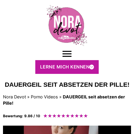
LERNE MICH KENNEN
DAUERGEIL SEIT ABSETZEN DER PILLE!
Nora Devot
»
Porno Videos
»
DAUERGEIL seit absetzen der
Pille!
★
★
★
★
★
★
★
★
★
★
Bewertung: 9.86 / 10