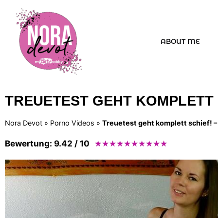
ABOUT ME
TREUETEST GEHT KOMPLETT S
Nora Devot
»
Porno Videos
»
Treuetest geht komplett schief! – 
Bewertung: 9.42 / 10
★
★
★
★
★
★
★
★
★
★